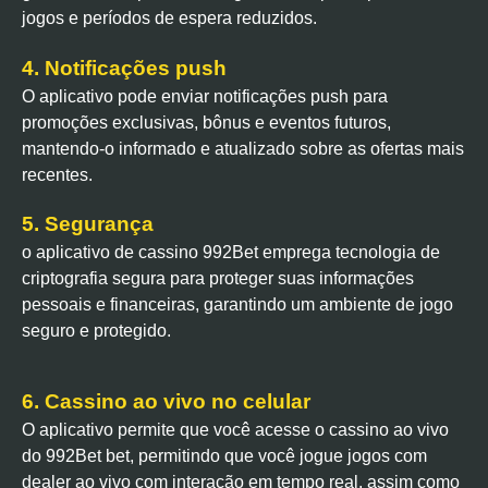
jogos e períodos de espera reduzidos.
4. Notificações push
O aplicativo pode enviar notificações push para
promoções exclusivas, bônus e eventos futuros,
mantendo-o informado e atualizado sobre as ofertas mais
recentes.
5. Segurança
o aplicativo de cassino 992Bet emprega tecnologia de
criptografia segura para proteger suas informações
pessoais e financeiras, garantindo um ambiente de jogo
seguro e protegido.
6. Cassino ao vivo no celular
O aplicativo permite que você acesse o cassino ao vivo
do 992Bet bet, permitindo que você jogue jogos com
dealer ao vivo com interação em tempo real, assim como