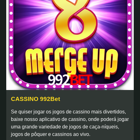
CASSINO 992Bet
Se quiser jogar os jogos de cassino mais divertidos,
baixe nosso aplicativo de cassino, onde poderá jogar
uma grande variedade de jogos de caça-níqueis,
jogos de pôquer e cassinos ao vivo.