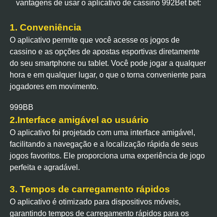
vantagens de usar o aplicativo de cassino 992Bet bet:
1. Conveniência
O aplicativo permite que você acesse os jogos de
cassino e as opções de apostas esportivas diretamente
do seu smartphone ou tablet. Você pode jogar a qualquer
hora e em qualquer lugar, o que o torna conveniente para
jogadores em movimento.
999BB
2.Interface amigável ao usuário
O aplicativo foi projetado com uma interface amigável,
facilitando a navegação e a localização rápida de seus
jogos favoritos. Ele proporciona uma experiência de jogo
perfeita e agradável.
3. Tempos de carregamento rápidos
O aplicativo é otimizado para dispositivos móveis,
garantindo tempos de carregamento rápidos para os