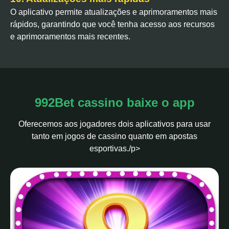
O aplicativo permite atualizações e aprimoramentos mais
rápidos, garantindo que você tenha acesso aos recursos
e aprimoramentos mais recentes.
992Bet cassino baixe o app
Oferecemos aos jogadores dois aplicativos para usar
tanto em jogos de cassino quanto em apostas
esportivas./p>