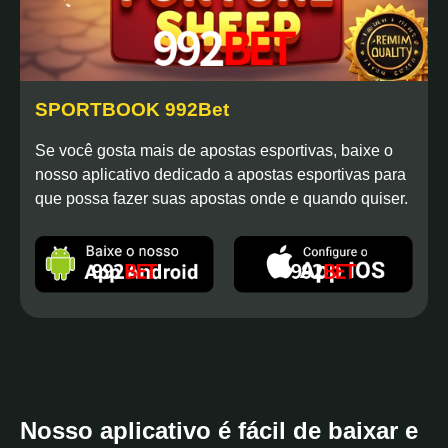
SPORTBOOK 992Bet
Se você gosta mais de apostas esportivas, baixe o
nosso aplicativo dedicado a apostas esportivas para
que possa fazer suas apostas onde e quando quiser.
Nosso aplicativo é fácil de baixar e