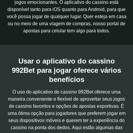
jogos emocionantes. O aplicativo do cassino está
disponível tanto para iOS quanto para Android, para que
você possa jogar de qualquer lugar. Quer esteja em casa
ou no meio de uma viagem de compras, nosso portal de
apostas para celular tem algo para todos.
Usar o aplicativo do cassino
992Bet para jogar oferece vários
benefícios
O uso do aplicativo de cassino 992Bet oferece uma
maneira conveniente e flexível de aproveitar seus jogos
de cassino favoritos e opções de apostas esportivas. É
uma ótima opção para jogadores que preferem jogar em
seus dispositivos móveis e querem ter a experiência do
cassino na ponta dos dedos. Aqui estão algumas das