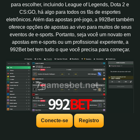
para escolher, incluindo League of Legends, Dota 2 e
CS:GO, há algo para todos os fãs de esportes
eletrônicos. Além das apostas pré-jogo, a 992Bet também
oferece opções de apostas ao vivo para muitos de seus
eventos de e-sports. Portanto, seja você um novato em
apostas em e-sports ou um profissional experiente, a
992Bet bet tem tudo o que você precisa para começar.
Conecte-se
Registro