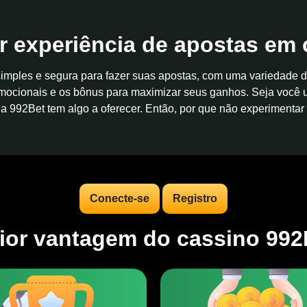
r experiência de apostas em
simples e segura para fazer suas apostas, com uma variedade d
romocionais e os bônus para maximizar seus ganhos. Seja você 
 a 992Bet tem algo a oferecer. Então, por que não experimentar
Conecte-se
Registro
ior vantagem do cassino 992