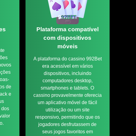
es
Plataforma compatível
com dispositivos
móveis
te
ções
A plataforma do cassino 992Bet
novos
era acessível em vários
oções
dispositivos, incluindo
oas-
computadores desktop,
gos de
smartphones e tablets. O
back e
cassino provavelmente oferecia
us
um aplicativo móvel de fácil
 dos
utilização ou um site
valor
responsivo, permitindo que os
o.
jogadores desfrutassem de
seus jogos favoritos em