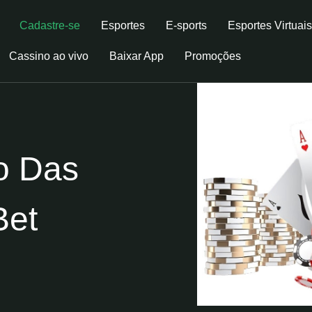
Cadastre-se
Esportes
E-sports
Esportes Virtuais
Cassino ao vivo
Baixar App
Promoções
o Das
Bet