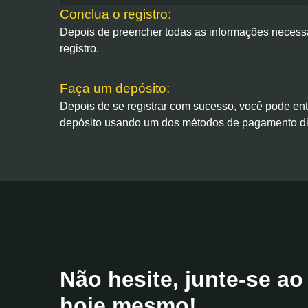
Conclua o registro:
Depois de preencher todas as informações necessár
registro.
Faça um depósito:
Depois de se registrar com sucesso, você pode ent
depósito usando um dos métodos de pagamento di
Não hesite, junte-se a
hoje mesmo!